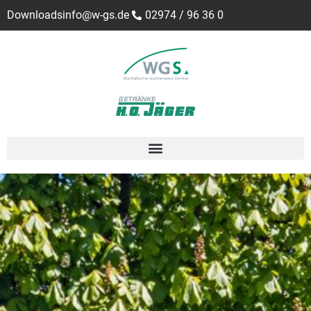
Downloads
info@w-gs.de
02974 / 96 36 0