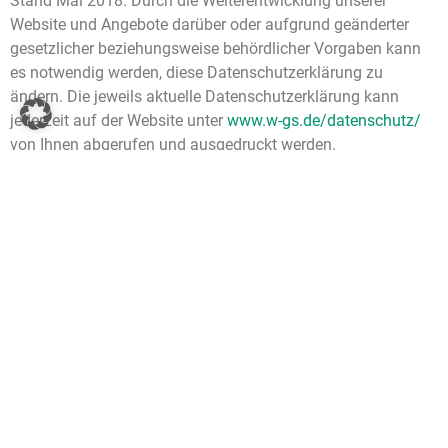
Stand Mai 2018. Durch die Weiterentwicklung unserer
Website und Angebote darüber oder aufgrund geänderter
gesetzlicher beziehungsweise behördlicher Vorgaben kann
es notwendig werden, diese Datenschutzerklärung zu
ändern. Die jeweils aktuelle Datenschutzerklärung kann
jederzeit auf der Website unter
www.w-gs.de/datenschutz/
von Ihnen abgerufen und ausgedruckt werden.
WESTFÄLISCHER GASTRONOMIE SERVICE
Ulmenweg 3 • 57392 Schmallenberg
(Navigationsadresse Kiefernweg 6)
Tel.: 02974 96360 • Fax: 02974 963640
E-Mail:
info@w-gs.de
WESTFÄLISCHER GASTRONOMIE SERVICE