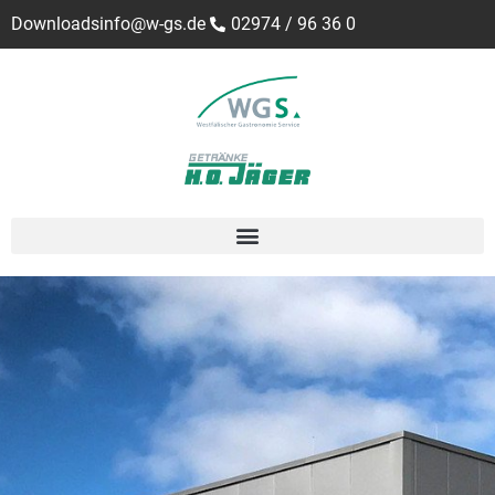
Downloads
info@w-gs.de
02974 / 96 36 0