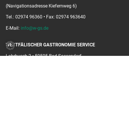
(Navigationsadresse Kiefernweg 6)
Tel.: 02974 96360 • Fax: 02974 963640
E-Mail:
info@w-gs.de
WESTFÄLISCHER GASTRONOMIE SERVICE
Lohrbusch 2 • 59505 Bad Sassendorf
Tel.: 02927 919350 • Fax: 02927 9193522
E-Mail:
infobadsassendorf@w-gs.de
STANDORT WILLINGEN-USSELN • H.O. JÄGER
Zum Ohl 2 • 34508 Willingen-Usseln
Tel: 05632 6655 • Fax: 05632 4118
E-Mail:
info@getraenke-jaeger.de