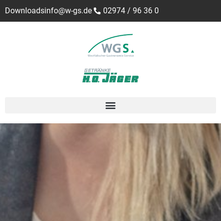
Downloads
info@w-gs.de
02974 / 96 36 0