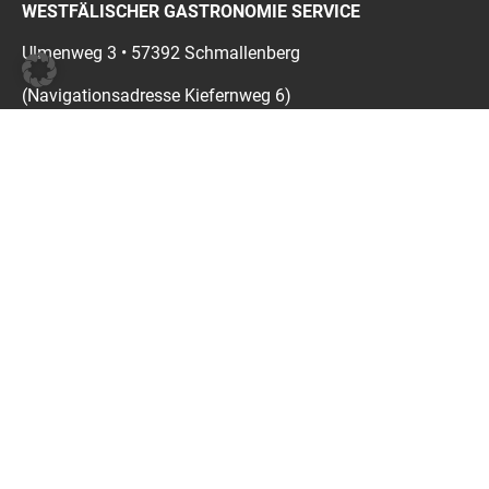
WESTFÄLISCHER GASTRONOMIE SERVICE
Ulmenweg 3 • 57392 Schmallenberg
(Navigationsadresse Kiefernweg 6)
Tel.: 02974 96360 • Fax: 02974 963640
E-Mail:
info@w-gs.de
WESTFÄLISCHER GASTRONOMIE SERVICE
Lohrbusch 2 • 59505 Bad Sassendorf
Tel.: 02927 919350 • Fax: 02927 9193522
E-Mail:
infobadsassendorf@w-gs.de
STANDORT WILLINGEN-USSELN • H.O. JÄGER
Zum Ohl 2 • 34508 Willingen-Usseln