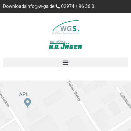
Downloads
info@w-gs.de
02974 / 96 36 0