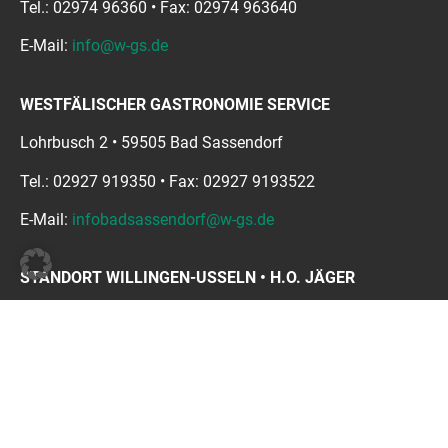
Tel.: 02974 96360 • Fax: 02974 963640
E-Mail:
info@w-gs.de
WESTFÄLISCHER GASTRONOMIE SERVICE
Lohrbusch 2 • 59505 Bad Sassendorf
Tel.: 02927 919350 • Fax: 02927 9193522
E-Mail:
infobadsassendorf@w-gs.de
STANDORT WILLINGEN-USSELN • H.O. JÄGER
Zum Ohl 2 • 34508 Willingen-Usseln
Tel: 05632 6655 • Fax: 05632 4118
E-Mail:
info@getraenke-jaeger.de
Unser Betrieb ist biozertifiziert gemäß EU-VO 2018/848.