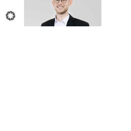
Jacob Schulte
Zentrale Warenbeschaffung
E-Mail-Adresse
02927 91935 - 19