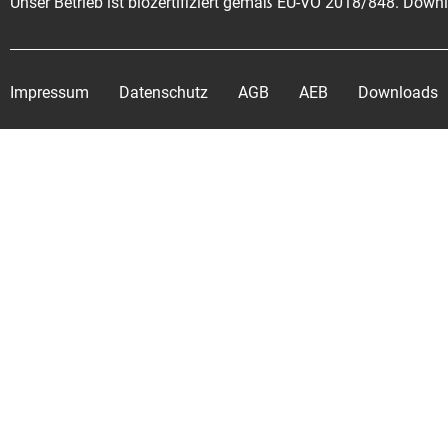
Unser Betrieb ist biozertifiziert gemäß EU-VO 2018/848. Dow
Impressum
Datenschutz
AGB
AEB
Downloads