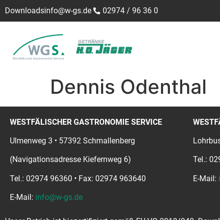
Downloads
info@w-gs.de
02974 / 96 36 0
Dennis Odenthal
WESTFÄLISCHER GASTRONOMIE SERVICE
WESTF
Ulmenweg 3 • 57392 Schmallenberg
Lohrbus
(Navigationsadresse Kiefernweg 6)
Tel.: 0
Tel.: 02974 96360 • Fax: 02974 963640
E-Mail:
E-Mail:
info@w-gs.de