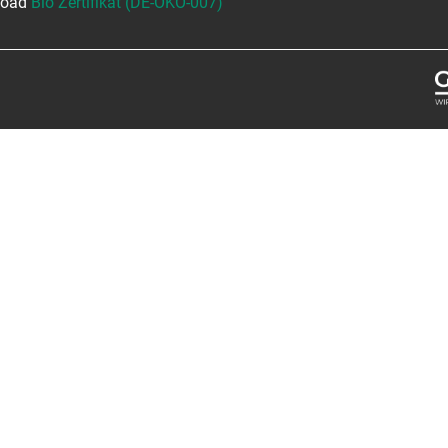
nload
Bio Zertifikat (DE-ÖKO-007)