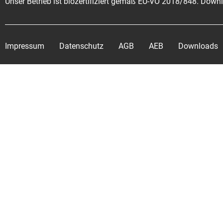
Unser Betrieb ist biozertifiziert gemäß EU-VO 2018/848. Dow
Impressum
Datenschutz
AGB
AEB
Downloads