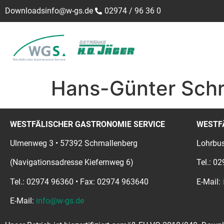
Downloads
info@w-gs.de
02974 / 96 36 0
Hans-Günter Sch
WESTFÄLISCHER GASTRONOMIE SERVICE
WESTF
Ulmenweg 3 • 57392 Schmallenberg
Lohrbus
(Navigationsadresse Kiefernweg 6)
Tel.: 0
Tel.: 02974 96360 • Fax: 02974 963640
E-Mail:
E-Mail:
info@w-gs.de