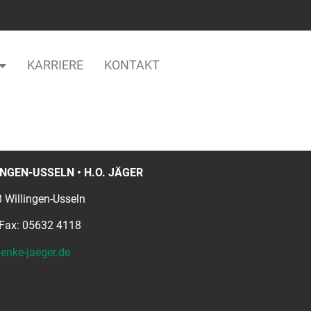
KARRIERE
KONTAKT
NGEN-USSELN • H.O. JÄGER
 Willingen-Usseln
 Fax: 05632 4118
enke-jaeger.de