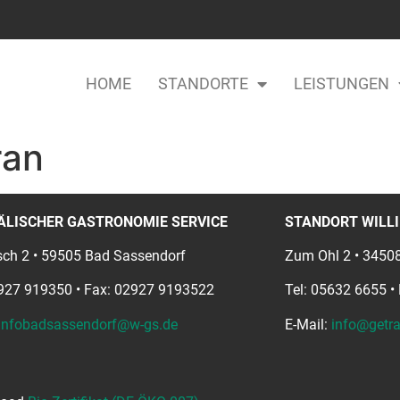
HOME
STANDORTE
LEISTUNGEN
ran
ÄLISCHER GASTRONOMIE SERVICE
STANDORT WILLI
ch 2 • 59505 Bad Sassendorf
Zum Ohl 2 • 34508
2927 919350 • Fax: 02927 9193522
Tel: 05632 6655 •
infobadsassendorf@w-gs.de
E-Mail:
info@getra