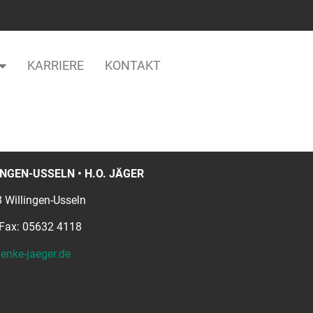
KARRIERE
KONTAKT
NGEN-USSELN • H.O. JÄGER
 Willingen-Usseln
 Fax: 05632 4118
enke-jaeger.de