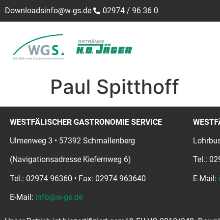
Downloads
info@w-gs.de
02974 / 96 36 0
Paul Spitthoff
WESTFÄLISCHER GASTRONOMIE SERVICE
WESTF
Ulmenweg 3 • 57392 Schmallenberg
Lohrbus
(Navigationsadresse Kiefernweg 6)
Tel.: 0
Tel.: 02974 96360 • Fax: 02974 963640
E-Mail:
E-Mail:
info@w-gs.de