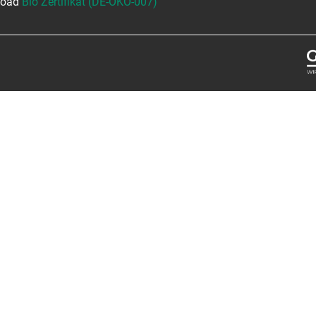
nload
Bio Zertifikat (DE-ÖKO-007)