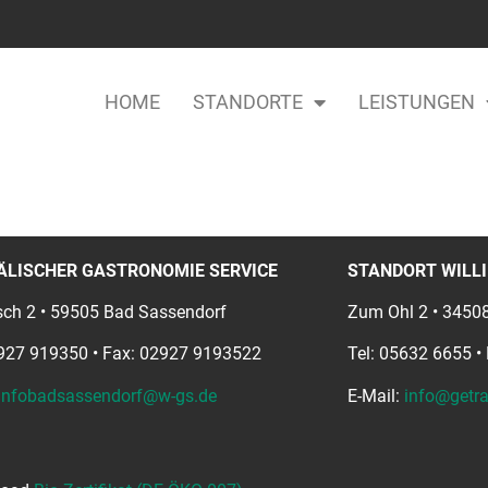
HOME
STANDORTE
LEISTUNGEN
ÄLISCHER GASTRONOMIE SERVICE
STANDORT WILLI
ch 2 • 59505 Bad Sassendorf
Zum Ohl 2 • 34508
2927 919350 • Fax: 02927 9193522
Tel: 05632 6655 •
infobadsassendorf@w-gs.de
E-Mail:
info@getra