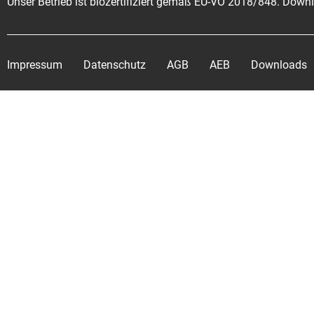
Unser Betrieb ist biozertifiziert gemäß EU-VO 2018/848. Dow
Impressum
Datenschutz
AGB
AEB
Downloads